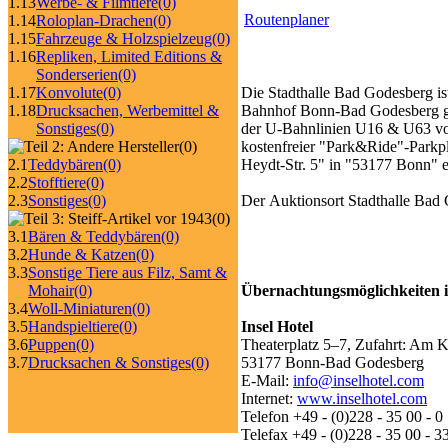
1.13
Werbe- & Filmtiere
(0)
Routenplaner
1.14
Roloplan-Drachen
(0)
1.15
Fahrzeuge & Holzspielzeug
(0)
1.16
Repliken, Limited Editions &
Sonderserien
(0)
1.17
Konvolute
(0)
Die Stadthalle Bad Godesberg is
1.18
Drucksachen, Werbemittel &
Bahnhof Bonn-Bad Godesberg gele
Sonstiges
(0)
der U-Bahnlinien U16 & U63 von
(0)
kostenfreier "Park&Ride"-Parkpl
2.1
Teddybären
(0)
Heydt-Str. 5" in "53177 Bonn" e
2.2
Stofftiere
(0)
2.3
Sonstiges
(0)
Der Auktionsort Stadthalle Bad 
(0)
3.1
Bären & Teddybären
(0)
3.2
Hunde & Katzen
(0)
3.3
Sonstige Tiere aus Filz, Samt &
Mohair
(0)
Übernachtungsmöglichkeiten 
3.4
Woll-Miniaturen
(0)
3.5
Handspieltiere
(0)
Insel Hotel
3.6
Puppen
(0)
Theaterplatz 5–7, Zufahrt: Am 
3.7
Drucksachen & Sonstiges
(0)
53177 Bonn-Bad Godesberg
E-Mail:
info@inselhotel.com
Internet:
www.inselhotel.com
Telefon +49 - (0)228 - 35 00 - 0
Telefax +49 - (0)228 - 35 00 - 3