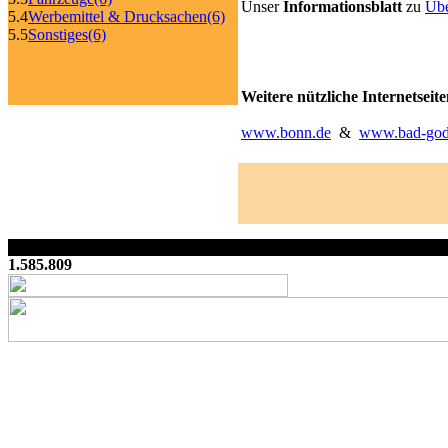
Unser
Informationsblatt
zu
Übe
5.4
Werbemittel & Drucksachen
(6)
5.5
Sonstiges
(6)
Weitere nützliche Internetseit
www.bonn.de
&
www.bad-gode
1.585.809