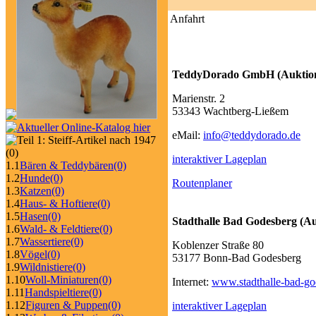
Anfahrt
TeddyDorado GmbH (Auktio
Marienstr. 2
53343 Wachtberg-Ließem
eMail:
info@teddydorado.de
(0)
interaktiver Lageplan
1.1
Bären & Teddybären
(0)
1.2
Hunde
(0)
Routenplaner
1.3
Katzen
(0)
1.4
Haus- & Hoftiere
(0)
1.5
Hasen
(0)
Stadthalle Bad Godesbe
1.6
Wald- & Feldtiere
(0)
1.7
Wassertiere
(0)
Koblenzer Straße 80
1.8
Vögel
(0)
53177 Bonn-Bad Godesberg
1.9
Wildnistiere
(0)
1.10
Woll-Miniaturen
(0)
Internet:
www.stadthalle-bad-go
1.11
Handspieltiere
(0)
1.12
Figuren & Puppen
(0)
interaktiver Lageplan