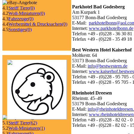
Parkhotel Bad Godesberg
4.1
Steiff Tiere
(0)
Am Kurpark 1
4.2
Woll-Miniaturen
(0)
53177 Bonn-Bad Godesberg
4.3
Fahrzeuge
(0)
E-Mail:
parkhotelbonn@aol.co
4.4
Werbemittel & Drucksachen
(0)
Internet:
www.parkhotelbonn.de
4.5
Sonstiges
(0)
Telefon +49 - (0)228 - 36 30 81
Telefax +49 - (0)228 - 35 49 18
Best Western Hotel Kaiserhof
Moltkestr. 64
53173 Bonn-Bad Godesberg
E-Mail:
info@bestwestern.de
Internet:
www.kaiserhof.bestwes
Telefon +49 - (0)228 - 95 705 - 
Telefax +49 - (0)228 - 95 705 - 
Rheinhotel Dreesen
Rheinstr. 45–49
53179 Bonn-Bad Godesberg
E-Mail:
info@rheinhoteldreesen
Internet:
www.rheinhoteldreesen
Telefon +49 - (0)228 - 82 02 - 0
5.1
Steiff Tiere
(62)
Telefax +49 - (0)228 - 82 02 - 1
5.2
Woll-Miniaturen
(1)
5.3
Fahrzeuge
(6)