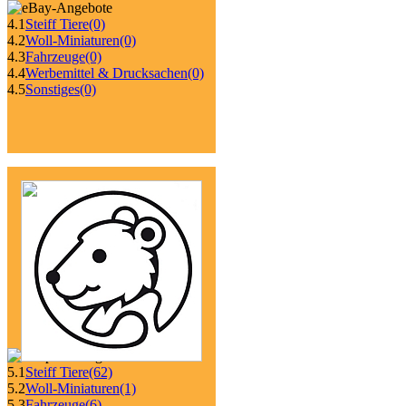
4.1
Steiff Tiere
(0)
4.2
Woll-Miniaturen
(0)
4.3
Fahrzeuge
(0)
4.4
Werbemittel & Drucksachen
(0)
4.5
Sonstiges
(0)
5.1
Steiff Tiere
(62)
5.2
Woll-Miniaturen
(1)
5.3
Fahrzeuge
(6)