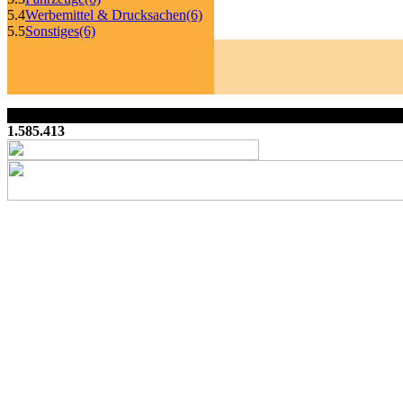
5.4
Werbemittel & Drucksachen
(6)
5.5
Sonstiges
(6)
1.585.413