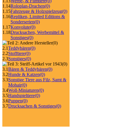
1.13
Werbe- & Filmtiere
(0)
1.14
Roloplan-Drachen
(0)
1.15
Fahrzeuge & Holzspielzeug
(0)
1.16
Repliken, Limited Editions &
Sonderserien
(0)
1.17
Konvolute
(0)
1.18
Drucksachen, Werbemittel &
Sonstiges
(0)
(0)
2.1
Teddybären
(0)
2.2
Stofftiere
(0)
2.3
Sonstiges
(0)
(0)
3.1
Bären & Teddybären
(0)
3.2
Hunde & Katzen
(0)
3.3
Sonstige Tiere aus Filz, Samt &
Mohair
(0)
3.4
Woll-Miniaturen
(0)
3.5
Handspieltiere
(0)
3.6
Puppen
(0)
3.7
Drucksachen & Sonstiges
(0)