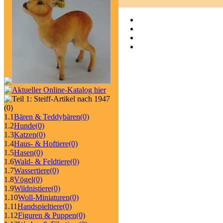
(0)
1.1
Bären & Teddybären
(0)
1.2
Hunde
(0)
1.3
Katzen
(0)
1.4
Haus- & Hoftiere
(0)
1.5
Hasen
(0)
1.6
Wald- & Feldtiere
(0)
1.7
Wassertiere
(0)
1.8
Vögel
(0)
1.9
Wildnistiere
(0)
1.10
Woll-Miniaturen
(0)
1.11
Handspieltiere
(0)
1.12
Figuren & Puppen
(0)