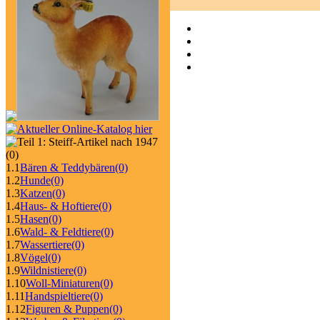
(0)
1.1
Bären & Teddybären
(0)
1.2
Hunde
(0)
1.3
Katzen
(0)
1.4
Haus- & Hoftiere
(0)
1.5
Hasen
(0)
1.6
Wald- & Feldtiere
(0)
1.7
Wassertiere
(0)
1.8
Vögel
(0)
1.9
Wildnistiere
(0)
1.10
Woll-Miniaturen
(0)
1.11
Handspieltiere
(0)
1.12
Figuren & Puppen
(0)