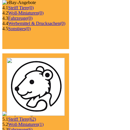
4.1
Steiff Tiere
(0)
4.2
Woll-Miniaturen
(0)
4.3
Fahrzeuge
(0)
4.4
Werbemittel & Drucksachen
(0)
4.5
Sonstiges
(0)
5.1
Steiff Tiere
(62)
5.2
Woll-Miniaturen
(1)
5.3
Fahrzeuge
(6)