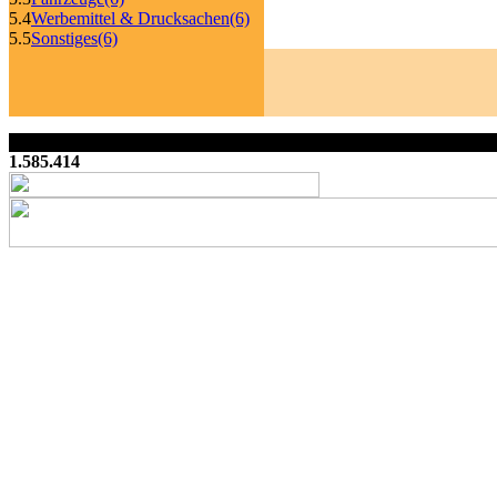
5.4
Werbemittel & Drucksachen
(6)
5.5
Sonstiges
(6)
1.585.414