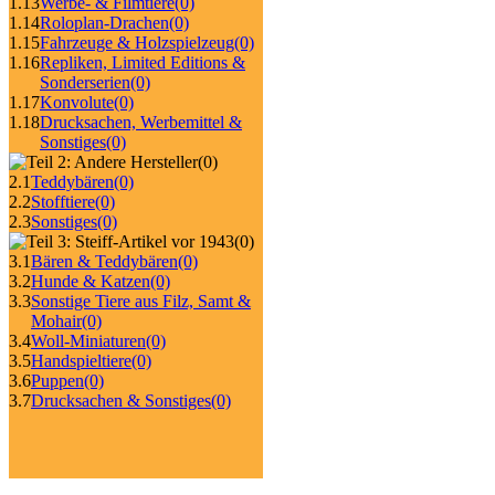
1.13
Werbe- & Filmtiere
(0)
1.14
Roloplan-Drachen
(0)
1.15
Fahrzeuge & Holzspielzeug
(0)
1.16
Repliken, Limited Editions &
Sonderserien
(0)
1.17
Konvolute
(0)
1.18
Drucksachen, Werbemittel &
Sonstiges
(0)
(0)
2.1
Teddybären
(0)
2.2
Stofftiere
(0)
2.3
Sonstiges
(0)
(0)
3.1
Bären & Teddybären
(0)
3.2
Hunde & Katzen
(0)
3.3
Sonstige Tiere aus Filz, Samt &
Mohair
(0)
3.4
Woll-Miniaturen
(0)
3.5
Handspieltiere
(0)
3.6
Puppen
(0)
3.7
Drucksachen & Sonstiges
(0)