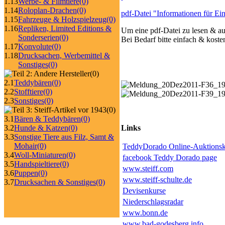
1.13
Werbe- & Filmtiere
(0)
1.14
Roloplan-Drachen
(0)
pdf-Datei "Informationen für Einl
1.15
Fahrzeuge & Holzspielzeug
(0)
1.16
Repliken, Limited Editions &
Um eine pdf-Datei zu lesen & a
Sonderserien
(0)
Bei Bedarf bitte einfach & koste
1.17
Konvolute
(0)
1.18
Drucksachen, Werbemittel &
Sonstiges
(0)
(0)
2.1
Teddybären
(0)
2.2
Stofftiere
(0)
2.3
Sonstiges
(0)
(0)
3.1
Bären & Teddybären
(0)
3.2
Hunde & Katzen
(0)
Links
3.3
Sonstige Tiere aus Filz, Samt &
Mohair
(0)
TeddyDorado Online-Auktionsk
3.4
Woll-Miniaturen
(0)
facebook Teddy Dorado page
3.5
Handspieltiere
(0)
www.steiff.com
3.6
Puppen
(0)
www.steiff-schulte.de
3.7
Drucksachen & Sonstiges
(0)
Devisenkurse
Niederschlagsradar
www.bonn.de
www.bad-godesberg.info