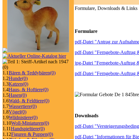
Formulare, Downloads & Links
Formulare
pdf-Datei "Antrag zur Aufnahme 
pdf-Datei "Ferngebote-Auftrag &
jpg-Datei "Ferngebote-Auftrag &
(0)
1.1
Bären & Teddybären
(0)
pdf-Datei "Ferngebote-Auftrag &
1.2
Hunde
(0)
1.3
Katzen
(0)
1.4
Haus- & Hoftiere
(0)
1.5
Hasen
(0)
1.6
Wald- & Feldtiere
(0)
1.7
Wassertiere
(0)
1.8
Vögel
(0)
Downloads
1.9
Wildnistiere
(0)
1.10
Woll-Miniaturen
(0)
pdf-Datei "Versteigerungsbeding
1.11
Handspieltiere
(0)
1.12
Figuren & Puppen
(0)
pdf-Datei "Informationen für Bie