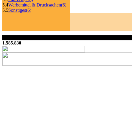
5.4
Werbemittel & Drucksachen
(6)
5.5
Sonstiges
(6)
1.585.830