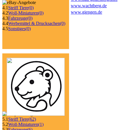
www.wachtberg.de
4.1
Steiff Tiere
(0)
www.giengen.de
4.2
Woll-Miniaturen
(0)
4.3
Fahrzeuge
(0)
4.4
Werbemittel & Drucksachen
(0)
4.5
Sonstiges
(0)
5.1
Steiff Tiere
(62)
5.2
Woll-Miniaturen
(1)
5.3
Fahrzeuge
(6)