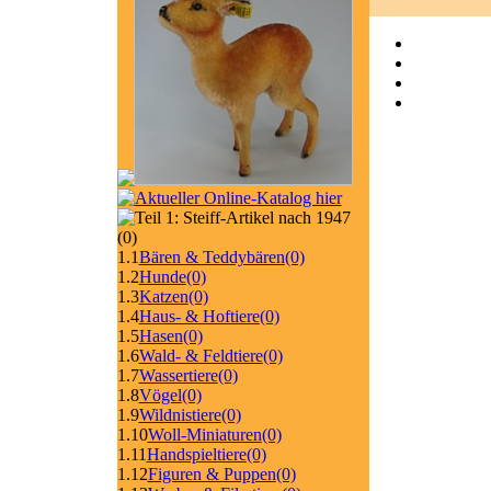
(0)
1.1
Bären & Teddybären
(0)
1.2
Hunde
(0)
1.3
Katzen
(0)
1.4
Haus- & Hoftiere
(0)
1.5
Hasen
(0)
1.6
Wald- & Feldtiere
(0)
1.7
Wassertiere
(0)
1.8
Vögel
(0)
1.9
Wildnistiere
(0)
1.10
Woll-Miniaturen
(0)
1.11
Handspieltiere
(0)
1.12
Figuren & Puppen
(0)