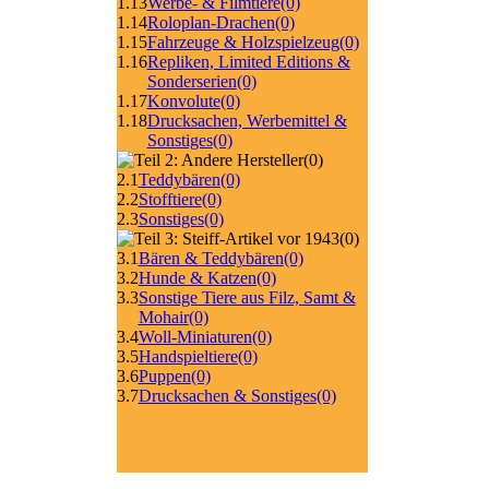
1.13
Werbe- & Filmtiere
(0)
1.14
Roloplan-Drachen
(0)
1.15
Fahrzeuge & Holzspielzeug
(0)
1.16
Repliken, Limited Editions &
Sonderserien
(0)
1.17
Konvolute
(0)
1.18
Drucksachen, Werbemittel &
Sonstiges
(0)
(0)
2.1
Teddybären
(0)
2.2
Stofftiere
(0)
2.3
Sonstiges
(0)
(0)
3.1
Bären & Teddybären
(0)
3.2
Hunde & Katzen
(0)
3.3
Sonstige Tiere aus Filz, Samt &
Mohair
(0)
3.4
Woll-Miniaturen
(0)
3.5
Handspieltiere
(0)
3.6
Puppen
(0)
3.7
Drucksachen & Sonstiges
(0)