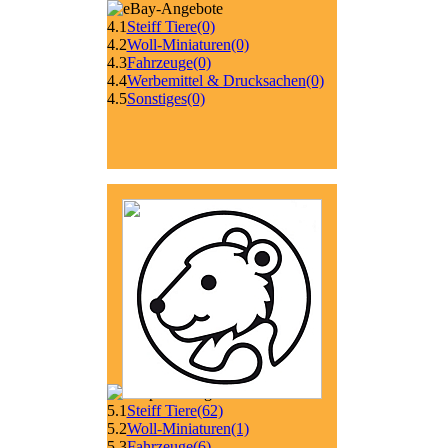
4.1
Steiff Tiere
(0)
4.2
Woll-Miniaturen
(0)
4.3
Fahrzeuge
(0)
4.4
Werbemittel & Drucksachen
(0)
4.5
Sonstiges
(0)
5.1
Steiff Tiere
(62)
5.2
Woll-Miniaturen
(1)
5.3
Fahrzeuge
(6)