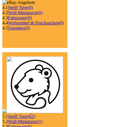
4.1
Steiff Tiere
(0)
4.2
Woll-Miniaturen
(0)
4.3
Fahrzeuge
(0)
4.4
Werbemittel & Drucksachen
(0)
4.5
Sonstiges
(0)
5.1
Steiff Tiere
(62)
5.2
Woll-Miniaturen
(1)
5.3
Fahrzeuge
(6)