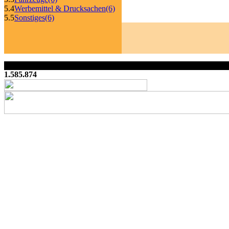
5.4
Werbemittel & Drucksachen
(6)
5.5
Sonstiges
(6)
1.585.874