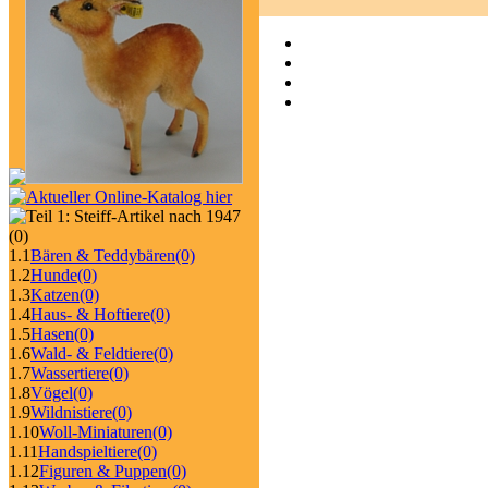
(0)
1.1
Bären & Teddybären
(0)
1.2
Hunde
(0)
1.3
Katzen
(0)
1.4
Haus- & Hoftiere
(0)
1.5
Hasen
(0)
1.6
Wald- & Feldtiere
(0)
1.7
Wassertiere
(0)
1.8
Vögel
(0)
1.9
Wildnistiere
(0)
1.10
Woll-Miniaturen
(0)
1.11
Handspieltiere
(0)
1.12
Figuren & Puppen
(0)