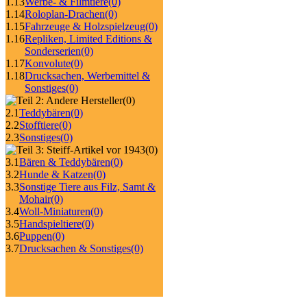
1.13
Werbe- & Filmtiere
(0)
1.14
Roloplan-Drachen
(0)
1.15
Fahrzeuge & Holzspielzeug
(0)
1.16
Repliken, Limited Editions &
Sonderserien
(0)
1.17
Konvolute
(0)
1.18
Drucksachen, Werbemittel &
Sonstiges
(0)
(0)
2.1
Teddybären
(0)
2.2
Stofftiere
(0)
2.3
Sonstiges
(0)
(0)
3.1
Bären & Teddybären
(0)
3.2
Hunde & Katzen
(0)
3.3
Sonstige Tiere aus Filz, Samt &
Mohair
(0)
3.4
Woll-Miniaturen
(0)
3.5
Handspieltiere
(0)
3.6
Puppen
(0)
3.7
Drucksachen & Sonstiges
(0)