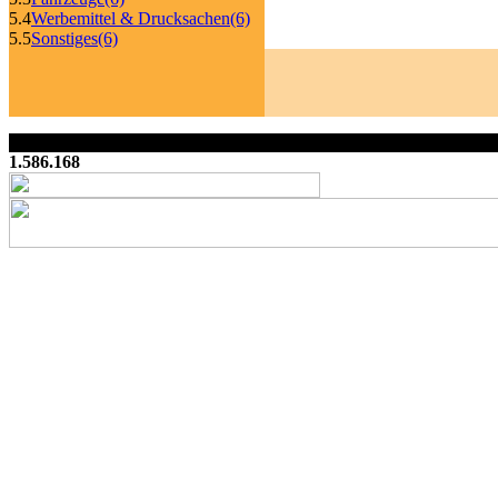
5.4
Werbemittel & Drucksachen
(6)
5.5
Sonstiges
(6)
1.586.168