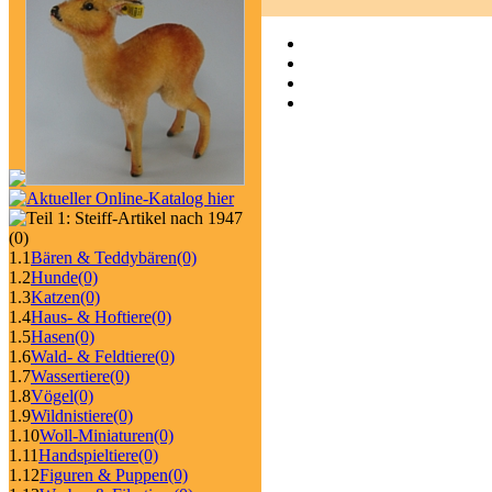
(0)
1.1
Bären & Teddybären
(0)
1.2
Hunde
(0)
1.3
Katzen
(0)
1.4
Haus- & Hoftiere
(0)
1.5
Hasen
(0)
1.6
Wald- & Feldtiere
(0)
1.7
Wassertiere
(0)
1.8
Vögel
(0)
1.9
Wildnistiere
(0)
1.10
Woll-Miniaturen
(0)
1.11
Handspieltiere
(0)
1.12
Figuren & Puppen
(0)