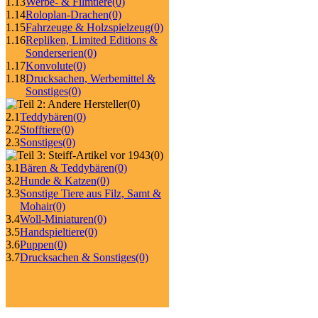
1.13
Werbe- & Filmtiere
(0)
1.14
Roloplan-Drachen
(0)
1.15
Fahrzeuge & Holzspielzeug
(0)
1.16
Repliken, Limited Editions &
Sonderserien
(0)
1.17
Konvolute
(0)
1.18
Drucksachen, Werbemittel &
Sonstiges
(0)
(0)
2.1
Teddybären
(0)
2.2
Stofftiere
(0)
2.3
Sonstiges
(0)
(0)
3.1
Bären & Teddybären
(0)
3.2
Hunde & Katzen
(0)
3.3
Sonstige Tiere aus Filz, Samt &
Mohair
(0)
3.4
Woll-Miniaturen
(0)
3.5
Handspieltiere
(0)
3.6
Puppen
(0)
3.7
Drucksachen & Sonstiges
(0)