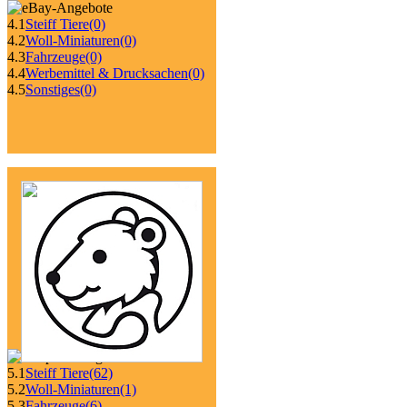
4.1
Steiff Tiere
(0)
4.2
Woll-Miniaturen
(0)
4.3
Fahrzeuge
(0)
4.4
Werbemittel & Drucksachen
(0)
4.5
Sonstiges
(0)
5.1
Steiff Tiere
(62)
5.2
Woll-Miniaturen
(1)
5.3
Fahrzeuge
(6)